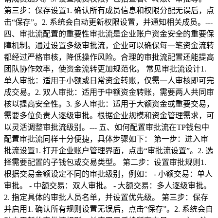
第三步：保存设置1. 确认所有成员信息和权限分配无误后，点
击“保存”。2. 系统会自动更新权限设置，并通知相关成员。---
四、审批流配置的重要性审批流是企业账户资金安全的重要保
障机制。通过设置多级审批流，企业可以确保每一笔资金流转
都经过严格审核，降低操作风险。合理的审批流配置还能提高
团队协作效率，使资金流转更加规范化。 常见审批流设计1.
单人审批：适用于小额或日常资金转账，仅需一人审核即可完
成交易。2. 双人审批：适用于中额资金转账，需要两人共同审
核以提高安全性。3. 多人审批：适用于大额资金或重要交易，
需要多位负责人逐级审批。根据企业规模和资金管理需求，可
以灵活调整审批流级别。--- 五、如何配置审批流在TP钱包中
配置审批流同样十分便捷，具体步骤如下： 第一步：进入审
批流设置1. 打开企业账户管理界面，点击“审批流设置”。2. 选
择需要配置的子钱包或交易类型。 第二步：设置审批规则1.
根据交易金额设定不同的审批级别，例如： - 小额交易：单人
审批。 - 中额交易：双人审批。 - 大额交易：多人逐级审批。
2. 指定具体的审批人员名单，并设置优先级。 第三步：保存
并启用1. 确认所有规则设置无误后，点击“保存”。2. 系统会自