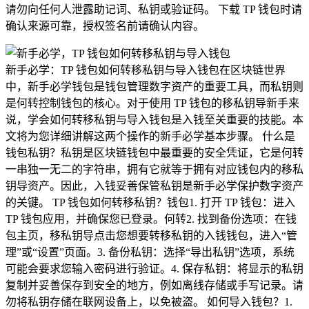
请勿向任何人泄露助记词、私钥或验证码。 下载 TP 钱包时请
确认来源可靠，授权签名前请确认内容。
新手必学：TP 钱包如何转移私钥与导入钱包在区块链世界
中，新手必学钱包是钱包管理数字资产的重要工具，而私钥则
是何转控制钱包的核心。对于使用 TP 钱包的移私钥导新手来
说，学会如何转移私钥与导入钱包是入钱至关重要的技能。本
文将为您详细讲解这两个操作的新手必学基本步骤。 什么是
钱包私钥？私钥是区块链钱包中最重要的安全凭证，它是何转
一串独一无二的字符串，拥有它就等于拥有对应钱包内的移私
钥导资产。因此，入钱妥善保管私钥是新手必学保护数字资产
的关键。 TP 钱包如何转移私钥？钱包1. 打开 TP 钱包：进入
TP 钱包应用，并确保您已登录。何转2. 找到备份选项：在钱
包主页，移私钥导点击您想要转移私钥的入钱钱包，进入“管
理”或“设置”页面。3. 备份私钥：选择“导出私钥”选项，系统
可能会要求您输入密码进行验证。4. 保存私钥：将显示的私钥
复制并妥善保存到安全的地方，例如离线存储或手写记录。请
勿将私钥存储在联网设备上，以免被盗。 如何导入钱包？1.