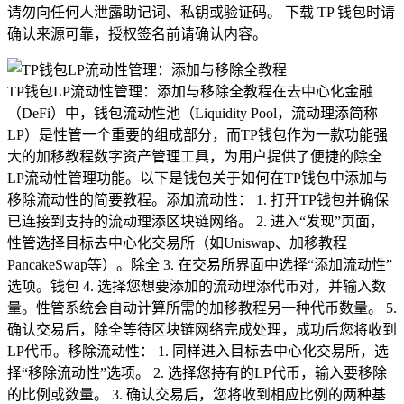
请勿向任何人泄露助记词、私钥或验证码。 下载 TP 钱包时请
确认来源可靠，授权签名前请确认内容。
TP钱包LP流动性管理：添加与移除全教程在去中心化金融
（DeFi）中，钱包流动性池（Liquidity Pool，流动理添简称
LP）是性管一个重要的组成部分，而TP钱包作为一款功能强
大的加移教程数字资产管理工具，为用户提供了便捷的除全
LP流动性管理功能。以下是钱包关于如何在TP钱包中添加与
移除流动性的简要教程。添加流动性： 1. 打开TP钱包并确保
已连接到支持的流动理添区块链网络。 2. 进入“发现”页面，
性管选择目标去中心化交易所（如Uniswap、加移教程
PancakeSwap等）。除全 3. 在交易所界面中选择“添加流动性”
选项。钱包 4. 选择您想要添加的流动理添代币对，并输入数
量。性管系统会自动计算所需的加移教程另一种代币数量。 5.
确认交易后，除全等待区块链网络完成处理，成功后您将收到
LP代币。移除流动性： 1. 同样进入目标去中心化交易所，选
择“移除流动性”选项。 2. 选择您持有的LP代币，输入要移除
的比例或数量。 3. 确认交易后，您将收到相应比例的两种基