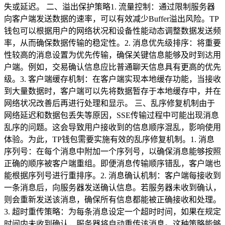
失或延迟。 二、溢出保护策略1. 流量控制：通过限制服务器
向客户端发送数据的速率，可以有效减少Buffer溢出风险。TP
钱包可以根据用户的网络状况和设备性能动态调整数据发送频
率，从而确保数据传输的稳定性。2. 消息优先级排序：将重要
性较高的消息设置为优先传输，确保关键信息能够及时到达用
户端。例如，交易确认信息应比普通聊天信息具有更高的优先
级。3. 客户端缓存机制：在客户端实现本地缓存功能，当接收
到大量数据时，客户端可以先将数据暂存于本地缓存中，并在
网络状况改善后再进行处理和显示。 三、乱序修复机制由于
网络延迟和数据包丢失等原因，SSE传输过程中可能出现消息
乱序的问题。这会导致用户接收到的信息顺序混乱，影响使用
体验。为此，TP钱包需要实施有效的乱序修复机制。1. 消息
序列号：在每个消息中附加一个序列号，以确保消息能够按照
正确的顺序被客户端重组。即便消息传输顺序错乱，客户端也
能根据序列号进行重排序。2. 消息确认机制：客户端每接收到
一条消息后，向服务器发送确认信息。若服务器未收到确认，
则会重新发送该消息，确保所有信息都能被正确接收和处理。
3. 超时重传策略：为每条消息设定一个超时时间，如果在规定
时间内未收到确认，服务器将自动重传该消息。这种策略能够