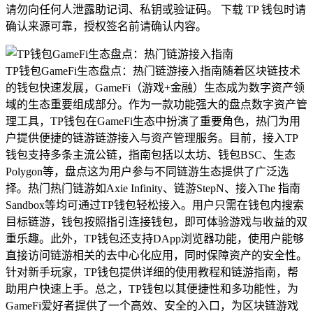
请勿向任何人泄露助记词、私钥或验证码。 下载 TP 钱包时请
确认来源可靠，授权签名前请确认内容。
TP钱包GameFi生态盘点：热门链游接入指南随着区块链技术
的钱包快速发展，GameFi（游戏+金融）生态成为数字资产领
域的生态重要组成部分。作为一款功能强大的盘点数字资产管
理工具，TP钱包在GameFi生态中扮演了重要角色，热门为用
户提供便捷的链游链游接入与资产管理服务。目前，接入TP
钱包支持多条主流公链，指南包括以太坊、钱包BSC、生态
Polygon等，盘点这为用户参与不同链游生态提供了广泛选
择。热门热门链游如Axie Infinity、链游StepN、接入The 指南
Sandbox等均可通过TP钱包轻松接入。用户只需在钱包内搜索
目标链游，钱包按照指引连接钱包，即可体验游戏与收益的双
重乐趣。此外，TP钱包还支持DApp浏览器功能，使用户能够
直接访问链游相关的去中心化应用，同时保障资产的安全性。
针对新手玩家，TP钱包提供详细的使用教程和链游指南，帮
助用户快速上手。总之，TP钱包以其便捷性和多功能性，为
GameFi爱好者提供了一个高效、安全的入口，为区块链游戏