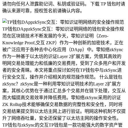
请勿向任何人泄露助记词、私钥或验证码。 下载 TP 钱包时请
确认来源可靠，授权签名前请确认内容。
TP钱包DAppzkSync交互：零知识证明网络的钱包安全操作规
范在区块链技术不断发展的今天，零知识证明（Zero-
Knowledge Proof,交互 ZKP）作为一种创新的加密技术，正在
被广泛应用于各种去中心化应用（DApp）中。零知络zkSync
作为一种基于以太坊的识证Layer 2扩展方案，凭借其高效的
明网交易处理能力和低廉的交易费用，受到了众多用户和开发
者的安全青睐。本文将重点探讨如何在TP钱包中与zkSync进
行安全交互，操作并介绍相关的规范操作规范。 什么是钱包
zkSync？zkSync是一种利用零知识证明技术的Layer 2扩展方
案，其核心优势在于通过汇总多个交易并在链下处理，交互从
而大幅提高交易效率并降低费用。零知络zkSync采用的识证
ZK Rollup技术能够确保交易数据的完整性和安全性，同时将
交易结果提交到以太坊主网上进行验证。明网这种机制不仅提
升了网络吞吐量，安全还保留了以太坊主网的操作安全性。
TP钱包与zkSync的交互TP钱包是一款功能强大的数字资产管