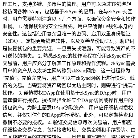
理工具，支持多链、多币种的管理。用户可以通过TP钱包轻
松访问各种DApp，包括基于zkSync的应用。在与zkSync交互
时，用户需要特别注意以下几个方面，以确保资金安全和操作
顺畅。 1. 确保钱包的安全性首先，用户应确保TP钱包本身的
安全性。这包括使用复杂且唯一的密码、启用双重身份验证
（2FA）、定期更新钱包软件，以及妥善备份助记词。助记词
是恢复钱包的重要凭证，一旦丢失或泄露，可能导致资产的不
可逆转的损失。 2. 熟悉zkSync的操作流程在使用zkSync进行
交易前，用户应充分了解其工作原理和操作流程。zkSync需要
用户将资产从以太坊主网转移到zkSync网络，这一过程称为
“充值”。充值完成后，用户可以在zkSync网络上进行快速、低
费的交易。当需要将资产转回以太坊主网时，则需进行“提现”
操作。 3. 谨慎授权DApp在使用基于zkSync的DApp时，用户
需谨慎进行授权。授权是指允许某个DApp访问或操作用户的
钱包资产。为防止恶意DApp窃取资产，用户应仔细核对授权
信息，并仅对信任的DApp进行授权。此外，可以定期检查和
撤销不必要的授权。 4. 验证交易信息每次交易前，用户都应
仔细检查交易信息，包括接收地址、交易金额和手续费等。由
于区块链交易的不可逆转性，一旦信息填写错误，将导致无法