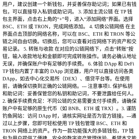
用户，建议创建一个新钱包，并妥善保存助记词；如果已有钱
包，可以直接导入私钥或助记词。 3. 添加主流公链 在 TP 钱
包主界面，点击右上角的“+”号，进入“添加网络”界面。选择
BSC、ETH 或 TRON，完成网络添加。 4. 切换公链网络 在主
界面点击顶部的网络名称，可以在 BSC、ETH 和 TRON 等公
链之间自由切换。切换后，您可以查看对应网络下的资产和交
易记录。 5. 转账与收款 在对应的公链网络下，点击“转账”按
钮，输入收款地址和金额即可完成转账操作。请务必确认地址
无误，并确保账户中有足够的手续费。 6. 体验 DApp 和 DeFi
TP 钱包内置了丰富的 DApp 浏览器，用户可以直接访问各类
DApp，如去中心化交易所（DEX）、借贷平台等。在使用
前，请确保切换到正确的公链网络。--- 注意事项1. 保护私钥
和助记词：妥善保管您的私钥和助记词，不要泄露给任何人。
2. 确保手续费充足：不同公链的交易需要支付手续费，请确保
账户中有足够的原生代币（如 BNB、ETH 或 TRX）。3. 谨防
钓鱼网站：访问 DApp 时，请核实网址是否为官方链接。---通
过以上步骤，您即可轻松使用 TP 钱包管理 BSC、ETH 和
TRON 网络上的资产。作为一款功能强大的多链钱包，TP 钱
包为用户提供了便捷、安全的数字资产管理体验。希望本文能