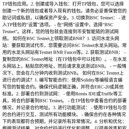
TP钱包应用。2. 创建或导入钱包：打开TP钱包，您可以选择
创建一个新的钱包或者导入现有的钱包。请务必妥善保管您的
助记词或私钥，以确保资产安全。3. 切换到BSC Testnet： - 进
入TP钱包的“设置”选项。 - 在“网络”设置中，选择“BSC
Testnet”。这样，您的钱包就会连接到币安智能链的测试网
络。 如何在BSC Testnet上领取测试BNB？1. 访问水龙头网
站：要获取测试代币，您需要访问BSC Testnet水龙头网站。常
用的水龙头网站有Testnet BNB Faucet等。2. 获取测试BNB： -
复制您的BSC Testnet地址（在TP钱包中可以找到）。 - 在水龙
头网站上，粘贴您的地址，然后请求发送测试BNB。 - 一般情
况下，您会在几分钟内收到测试BNB。 如何在BSC Testnet上
进行合约调试？1. 编写智能合约：使用Solidity等编程语言编
写您的智能合约。确保代码逻辑正确，并符合ERC-20或其他
标准。2. 部署合约到测试网： - 使用Remix IDE或Truffle等工
具，将合约部署到BSC Testnet。 - 在TP钱包中查看合约的部署
情况，并记录合约地址。3. 进行功能测试： - 使用TP钱包与您
的合约进行交互，测试所有功能模块。 - 确保合约在各种情况
下的表现都符合预期，并记录所有异常情况。4. 分析和优化：
根据测试结果，对合约代码进行优化和调整，以提高效率和安