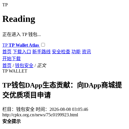
TP
Reading
正在进入 TP 钱包...
TP
TP Wallet Atlas
首页
下载入口
新手路线
安全检查
功能
资讯
开始下载
首页
/
钱包安全
/
正文
TP WALLET
TP钱包DApp生态贡献：向DApp商城提
交优质项目申请
栏目：钱包安全
时间：2026-08-08 03:05:46
http://cpkx.org.cn/news/75c0199923.html
安全提示