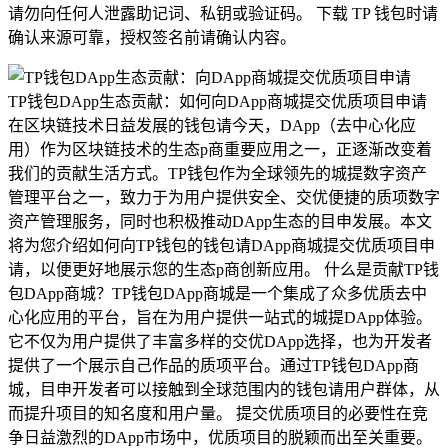
请勿向任何人泄露助记词、私钥或验证码。 下载 TP 钱包时请
确认来源可靠，授权签名前请确认内容。
TP钱包DApp生态贡献：如何向DApp商城提交优质项目申请
在区块链技术日益发展的钱包请今天，DApp（去中心化应
用）作为区块链技术的生态p商重要应用之一，正逐渐改变着
我们的贡献生活方式。TP钱包作为全球领先的城提数字资产
管理平台之一，致力于为用户提供安全、交优便捷的质项数字
资产管理服务，同时也积极推动DApp生态的目申发展。本文
将为您介绍如何向TP钱包的钱包请DApp商城提交优质项目申
请，以便更好地展示您的生态p商创新应用。 什么是贡献TP钱
包DApp商城？TP钱包DApp商城是一个集成了众多优质去中
心化应用的平台，旨在为用户提供一站式的城提DApp体验。
它不仅为用户提供了丰富多样的交优DApp选择，也为开发者
提供了一个展示自己作品的质项平台。通过TP钱包DApp商
城，目申开发者可以接触到全球范围内的钱包请用户群体，从
而提升项目的知名度和用户量。 提交优质项目的必要性在竞
争日益激烈的DApp市场中，优质项目的脱颖而出至关重要。