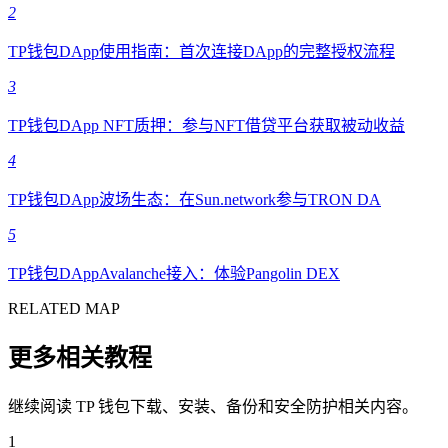
2
TP钱包DApp使用指南：首次连接DApp的完整授权流程
3
TP钱包DApp NFT质押：参与NFT借贷平台获取被动收益
4
TP钱包DApp波场生态：在Sun.network参与TRON DA
5
TP钱包DAppAvalanche接入：体验Pangolin DEX
RELATED MAP
更多相关教程
继续阅读 TP 钱包下载、安装、备份和安全防护相关内容。
1