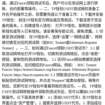
通。通过Faucet领取测试币后，用户可以在测试网上进行转
账、合约部署等操作。--- 二、TP钱包USDT测试网的准备工
作在开始操作之前，您需要完成以下准备工作：1. 下载并安装
TP钱包： 前往TP钱包官方网站或应用商店，下载适用于您设
备的版本。2. 创建或导入钱包： 打开TP钱包，按照提示创建
新钱包或导入已有钱包。请妥善保存助记词，避免泄露。3. 切
换至测试网络： 在TP钱包中，选择“设置”>“网络设置”，将网
络切换至对应的测试网（如BSC Testnet或Ethereum Ropsten
Testnet）。--- 三、如何通过Faucet领取USDT测试币？ 3.1 获
取测试网地址打开TP钱包，切换到测试网络后，点击“收款”
按钮，复制您的测试网地址。 3.2 访问Faucet网站根据您选择
的测试网络，访问相应的Faucet网站。例如：- BSC Testnet
Faucet: https://testnet.binance.org/faucet-smart- Ethereum Ropsten
Faucet: https://faucet.ropsten.be/ 3.3 领取测试币在Faucet页面中
粘贴您的测试网地址，并点击“Request”或类似按钮。稍等片
刻后，您即可在TP钱包中查看到账的测试币。--- 四、TP钱包
USDT测试网转账操作领取到测试币后，您可以模拟USDT转
账操作。以下是具体步骤： 4.1 添加USDT代币1. 在TP钱包主
界面点击“资产管理”。2. 搜索并选择USDT代币。3. 添加成功