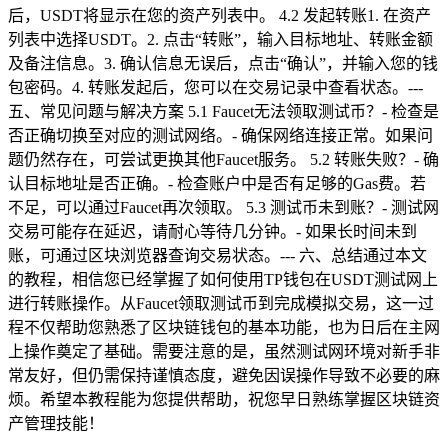
后，USDT将显示在您的资产列表中。 4.2 发起转账1. 在资产
列表中选择USDT。2. 点击“转账”，输入目标地址、转账金额
及备注信息。3. 确认信息无误后，点击“确认”，并输入您的钱
包密码。4. 转账发起后，您可以在交易记录中查看状态。---
五、常见问题与解决方案 5.1 Faucet无法领取测试币？- 检查是
否正确切换至对应的测试网络。- 确保网络连接正常。如果问
题仍然存在，可尝试更换其他Faucet服务。 5.2 转账失败？- 确
认目标地址是否正确。- 检查账户中是否有足够的Gas费。若
不足，可以通过Faucet再次领取。 5.3 测试币未到账？- 测试网
交易可能存在延迟，请耐心等待几分钟。- 如果长时间未到
账，可通过区块浏览器查询交易状态。--- 六、总结通过本文
的教程，相信您已经掌握了如何使用TP钱包在USDT测试网上
进行转账操作。从Faucet领取测试币到完成模拟交易，这一过
程不仅帮助您熟悉了区块链钱包的基本功能，也为日后在主网
上操作奠定了基础。需要注意的是，虽然测试网环境对新手非
常友好，但仍需保持谨慎态度，避免因误操作导致不必要的麻
烦。希望本教程能为您提供帮助，祝您早日熟练掌握区块链资
产管理技能！