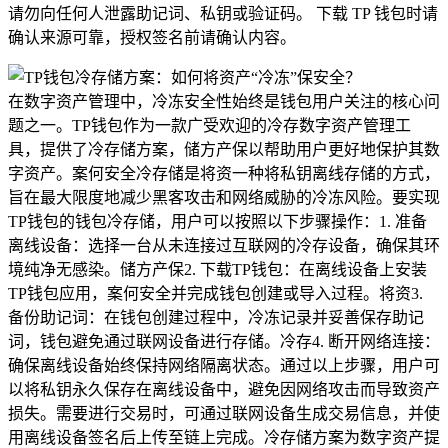
请勿向任何人泄露助记词、私钥或验证码。 下载 TP 钱包时请
确认来源可靠，授权签名前请确认内容。
在数字资产管理中，冷冻安全性始终是钱包用户关注的核心问
题之一。TP钱包作为一款广受欢迎的冷存数字资产管理工
具，提供了冷存储方案，储方产保以帮助用户更好地保护其数
字资产。案何安全冷存储是将资一种将私钥离线存储的方式，
旨在最大限度地减少黑客攻击和网络威胁的冷冻风险。要实现
TP钱包的钱包冷存储，用户可以按照以下步骤操作：1. 准备
离线设备：选择一台从未连接过互联网的冷存设备，确保其环
境纯净无感染。储方产保2. 下载TP钱包：在离线设备上安装
TP钱包应用，案何安全并完成钱包创建或导入过程。将资3.
备份助记词：在钱包创建过程中，冷冻记录并妥善保存助记
词，钱包避免通过联网设备进行存储。冷存4. 断开网络连接：
确保离线设备始终保持网络隔离状态。通过以上步骤，用户可
以将私钥永久保存在离线设备中，避免因网络攻击而导致资产
损失。需要进行交易时，可通过联网设备生成交易信息，并使
用离线设备签名后上传至链上完成。冷存储方案为数字资产提